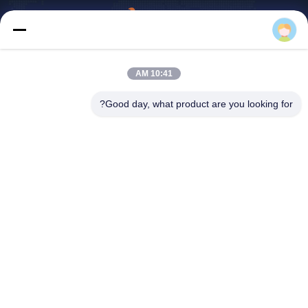
Michelle
E-Link China Technology Co.,LTD
10:41 AM
sales@e-linkchina.com
86-0755-8312-8674
Good day, what product are you looking for?
5F ، المبنى D South ، Jinshe
nghui Science Park ، رقم 3 ،
طريق Dafu ، شارع Fucheng ،
Guanlan ، Longhua District ،
Shenzhen ، الصين
الصين جودة جيدة مفتاح PoE الصناعي المورد. حقوق الطبع والنشر © 2026 E-link
China Technology Co.,LTD . كل الحقوق محفوظة.