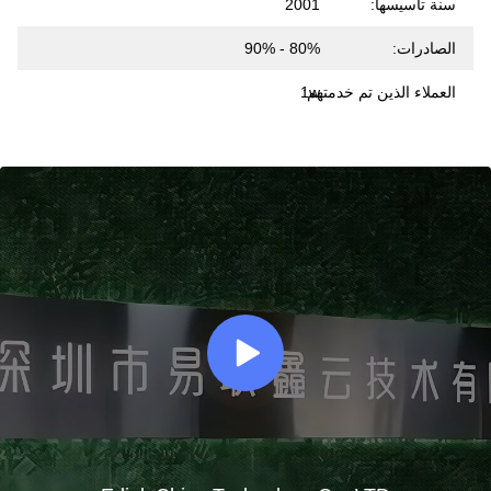
سنة تأسيسها:
2001
الصادرات:
80% - 90%
العملاء الذين تم خدمتهم:
1w