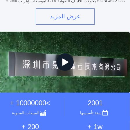
HD/3G/6G/12Gمحولات الألياف الضوئية CCTVموسعات إيثرنت HDMI/
DVI/ VGA/ SDI(العرض الفعلي لـ PoE الصناعي)مع خبرة غنية في توفير
منتجات عالية الجود...
عرض المزيد
>10000000 +
2001
سنة تأسيسها
المبيعات السنوية
200 +
1w +