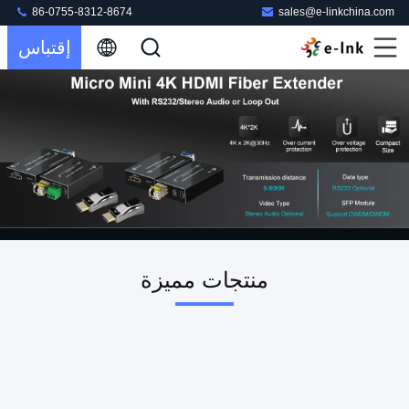
86-0755-8312-8674
sales@e-linkchina.com
إقتباس
منتجات مميزة