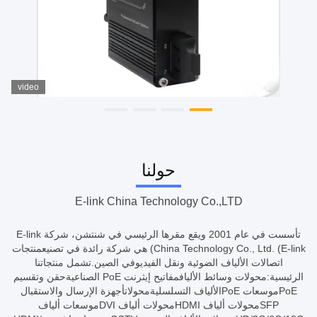
video
حولنا
E-link China Technology Co.,LTD
تأسست في عام 2001 ويقع مقرها الرئيسي في شنتشن، شركة E-link
China Technology Co., Ltd. (E-link) هي شركة رائدة في تصنيعمنتجات
اتصالات الألياف الضوئية ونقل الفيديوفي الصين.تشمل منتجاتنا
الرئيسية:محولات وسائط الأليافمفاتيح إيثرنت PoE الصناعيةحقن وتقسيم
PoEموسعات PoEالألياف التسلسليةمحولاتأجهزة الإرسال والاستقبال
SFPمحولات ألياف HDMIمحولات ألياف DVIموسعات ألياف