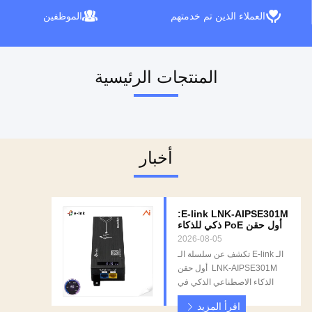
العملاء الذين تم خدمتهم
الموظفين
المنتجات الرئيسية
أخبار
E-link LNK-AIPSE301M:
أول حقن PoE ذكي للذكاء
الاصطناعي في العالم مع
2026-08-05
شاشة LED
الـ E-link تكشف عن سلسلة الـ
LNK-AIPSE301M ‬ أول حقن
الذكاء الاصطناعي الذكي في
العالم مع شاشة LED مدمجة
اقرأ المزيد
شنتشن، الصينالرابط الإلكتروني،