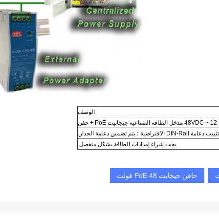
الوصف
12 ~ 48VDC مدخل الطاقة الصناعية جيجابيت PoE + حقن
مة DIN-Rail الافتراضية ؛ يتم تضمين دعامة الجدار.
يجب شراء إمدادات الطاقة بشكل منفصل.
حاقن جيجابت PoE 48 فولت