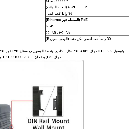
>200000 ساعة
12 ~ 48VDC (الكتلة النهائية)
36 واط كحد أقصى
PoE (السلطة عبر Ethernet)
RJ45
4/5 ((+) ، 7/8 ((-)
30 واطاً كحد أقصى لكل منفذ (الوضع البديل B)
جهاز PoE) يدعمان 10/100/1000Base-T ومتوافق مع IEEE 802.3ab. منفذ PoE Out متوافق أيضًا مع IEEE 802.3 at.