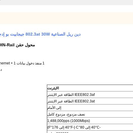
دين ريل الصناعية 802.3at 30W جيجابيت بو إدجكتور محول 12 ~ 48 فولت مكبر الطاقة المشترك سعر المصنع
محول حقن PoE 12 ~ 48VDC DIN-Rail الصناعية 30W
1 منفذ دخول بيانات RJ45 Ethernet + 1 منفذ خروج بيانات RJ45 Power Over Ethernet (بيانات + طاقة)
دعم IEEE802.3at ط
الايثرنت
IEEE802.3af الطاقة عبر الايثنتر
IEEE802.3at الطاقة عبر الايثنتر
إلى الأمام
نصف مزدوج، مزدوج كامل
1,488,000pps (1000Mbps)
-40°C إلى 80°C (-40°F إلى 176°F)