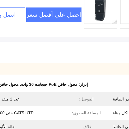
احصل على أفضل سعر
اتصل بن
إبراز:
محول حاقن PoE جيجابت 30 وات
,
محول حاقن PoE صناعي VDC
ر الطاقة
الموصل:
عدد 2 منفذ RJ45
المسافة القصوى:
CAT5 UTP حتى 100 متر
غلاف:
حالة الألو