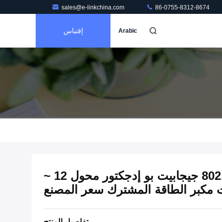
sales@e-linkchina.com
86-0755-8312-8674
إقتباس
Arabic
دين ريل الصناعية 802.3at 30W جيجابيت بو إدجكتور محول 12 ~
تفاصيل المنتج