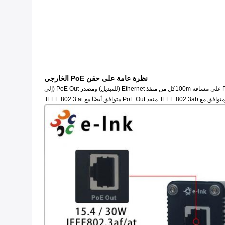
نظرة عامة على حقن PoE الخارجي
المنتج LNK-INJ301 هو مُستعرض PoE عالي الطاقة Gigabit قوي يسمح لك بتوصيل IEEE 802.جهاز PoE 3 af/at مثل الكاميرا ونقطة الوصول مع مفتاح LAN غير PoE على مسافة 100mكل من منفذ Ethernet (للتبديل) ومصدر PoE Out (إلى