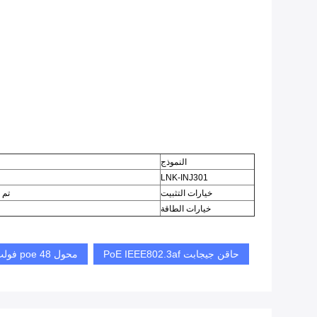
النموذج
LNK-INJ301
خيارات التثبيت
تم تثبيت دعا
خيارات الطاقة
حاقن جيجابت PoE IEEE802.3af
محول poe 48 فولت