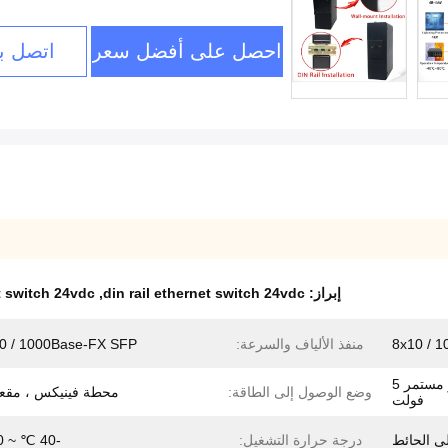
احصل على أفضل سعر
اتصل بن
إبراز:
din rail ethernet switch 24vdc
,
t switch 24vdc
8x10 / 1
منفذ الألياف والسرعة:
0 / 1000Base-FX SFP
تيار مستمر 9-56 فولت / تيار مستمر 5
وضع الوصول إلى الطاقة:
محطة فينيكس ، مقعد C
فولت
درجة حرارة التشغيل:
-40 ℃ ~ 80 ℃