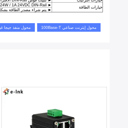
خيارات التركيب
► تثبيت قوس DIN-Rail الافتراضي ؛كتيفة التثبيت على الحائط متضمنة.
► 24W / 1A 24VDC DIN-Rail مزود الطاقة.فتح السلك للكتلة الطرفية.
خيارات الطاقة
► يتم شراء مصدر الطاقة بشك
محول إيثرنت صناعي 100Base-T
محول منفذ جيجا غير