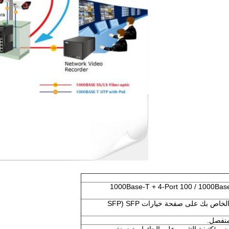
فذ 10/100 / 1000Base-T + 4-Port 100 / 1000Base-X SFP
► خيار SFP.يرجى تحديد SFP الخاص بك على صفحة خيارات SFP (SFP