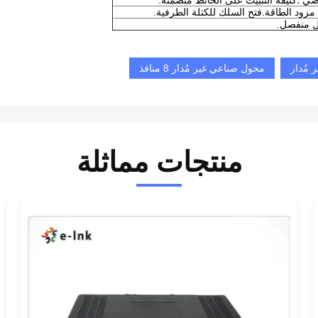
ل منفصل.
 مُدار
محول صناعي غير مُدار 8 منافذ
منتجات مماثلة