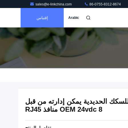
sales@e-linkchina.com
86-0755-8312-8674
إقتباس
Arabic
لسكك الحديدية يمكن إدارته من قبل
OEM 24vdc 8 منافذ RJ45
تفاصيل المنتج