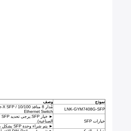
نموذج
وصف
مُدار 8 منا
LNK-GYM7408G-SFP
Ethernet Switch
خيارات SFP
الصناعية).
► يتم شراء وحدة SFP بشكل منفصل.