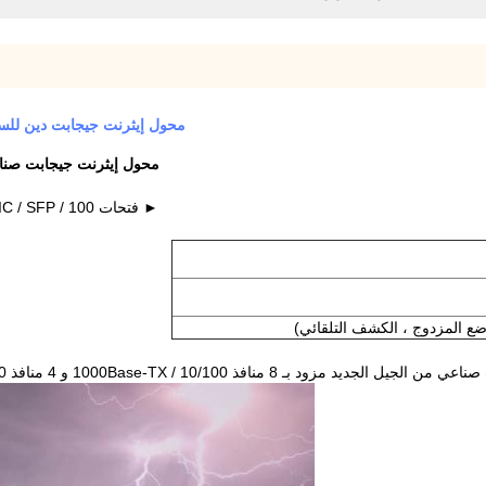
محول إيثرنت جيجابت دين للسكك الحديدية
محول إيثرنت جيجابت صناعي مُدار J45 + 4x100 / 1000M SFP
► فتحات 100 / 1000BASE-X mini-GBIC / SFP للكشف التلقائي عن نوع SFP