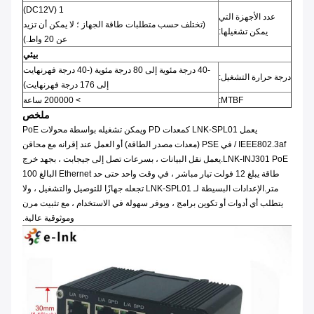
1 (DC12V)
عدد الأجهزة التي
(تختلف حسب متطلبات طاقة الجهاز ؛ لا يمكن أن تزيد
يمكن تشغيلها:
عن 20 واط.)
بيئي
-40 درجة مئوية إلى 80 درجة مئوية (-40 درجة فهرنهايت
درجة حرارة التشغيل:
إلى 176 درجة فهرنهايت)
MTBF:
> 200000 ساعة
ملخص
يعمل LNK-SPL01 كمعدات PD ويمكن تشغيله بواسطة محولات PoE
IEEE802.3af / في PSE (معدات مصدر الطاقة) أو العمل عند إقرانه مع محاقن
LNK-INJ301 PoE.يعمل نقل البيانات ، بسرعات تصل إلى جيجابت ، بجهد خرج
طاقة يبلغ 12 فولت تيار مباشر ، في وقت واحد حتى حد Ethernet البالغ 100
متر.الإعدادات البسيطة لـ LNK-SPL01 تجعله جهازًا للتوصيل والتشغيل ، ولا
يتطلب أي أدوات أو تكوين برامج ، ويوفر سهولة في الاستخدام ، مع تثبيت مرن
وموثوقية عالية.