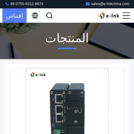
86-0755-8312-8674
sales@e-linkchina.com
إقتباس
المنتجات