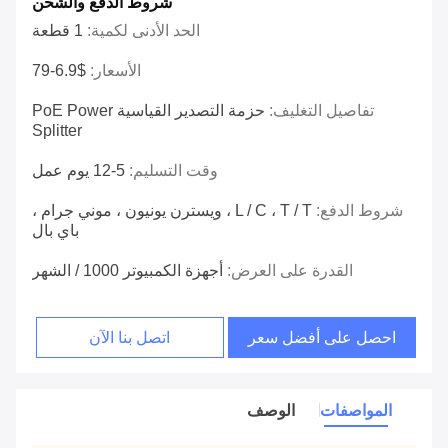
شروط الدفع والشحن
الحد الأدنى لكمية:
1 قطعة
الأسعار:
$6.9-79
تفاصيل التغليف:
حزمة التصدير القياسية PoE Power
Splitter
وقت التسليم:
5-12 يوم عمل
شروط الدفع:
L / C ، T / T ، ويسترن يونيون ، موني جرام ،
باي بال
القدرة على العرض:
أجهزة الكمبيوتر 1000 / الشهر
احصل على أفضل سعر
اتصل بنا الآن
المواصفات
الوصف