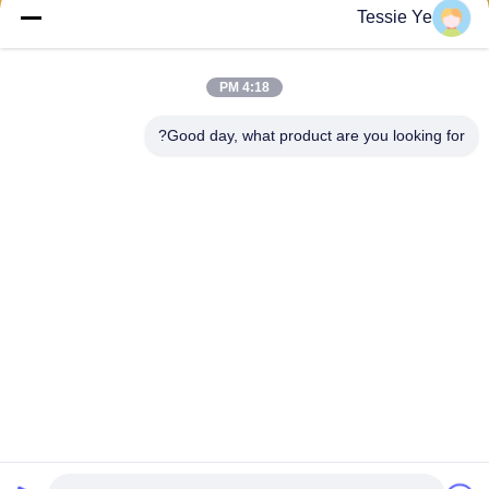
ارسل
Tessie Ye
4:18 PM
Good day, what product are you looking for?
E-Link China Technology Co.,LTD
sales@e-linkchina.com
86-0755-8312-8674
5F ، المبنى D South ، Jinshe
nghui Science Park ، رقم 3 ،
طريق Dafu ، شارع Fucheng ،
Guanlan ، Longhua District ،
Shenzhen ، الصين
الصين جودة جيدة مفتاح PoE الصناعي المورد. حقوق الطبع والنشر © 2026 E-link
China Technology Co.,LTD . كل الحقوق محفوظة.