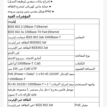
► إخراج بيانات منفذين (وظيفة التبديل)
► حماية ماس كهربائى لمخرج الطاقة
► IP40 هيكل معدني متين وبدون مروحة
المؤشرات الفنية
إيثرنت
IEEE 802.3 10Base-T Ethernet
IEEE 802.3u 100Base-TX Fast Ethernet
المعايير:
IEEE 802.3ab 1000Base-T جيجابت إيثرنت
IEEE802.3af الطاقة عبر إيثرنت
IEEE802.3at الطاقة عبر الإيثرنت
إلى الأمام
نوع المعالجة:
أحادي الاتجاه ، مزدوج الاتجاه
الكابلات:
1000Base-T: Cat5 أو أعلى
المسافة القصوى:
Cat5 UTP حتى 100 متر
منفذ الإدخال "PoE (Power + Data)": 1 x RJ-45 10/100
/ 1000Base-T
واجهه المستخدم:
منفذ إخراج "البيانات": 2 × RJ-45 10/100 / 1000Base-T
موصل قابس مخرج / دخل تيار مستمر: 1 مجموعة طرفية
قابلة للإزالة ذات 5 سنون
الطاقة عبر الإيثرنت
معيار PoE:
IEEE 802.3af / في الطاقة عبر إيثرنت