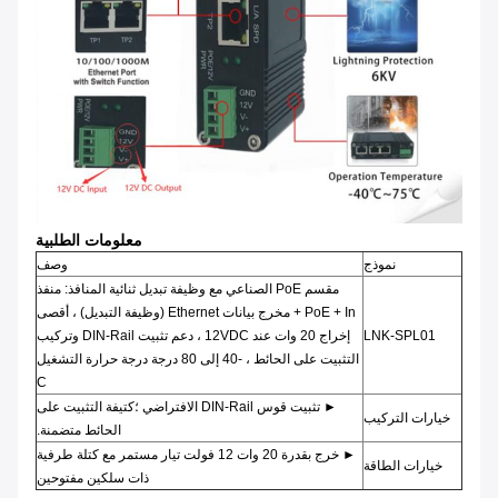
معلومات الطلبية
نموذج
وصف
مقسم PoE الصناعي مع وظيفة تبديل ثنائية المنافذ: منفذ
PoE + In + مخرج بيانات Ethernet (وظيفة التبديل) ، أقصى
LNK-SPL01
إخراج 20 وات عند 12VDC ، دعم تثبيت DIN-Rail وتركيب
التثبيت على الحائط ، -40 إلى 80 درجة درجة حرارة التشغيل
C
► تثبيت قوس DIN-Rail الافتراضي ؛كتيفة التثبيت على
خيارات التركيب
الحائط متضمنة.
► خرج بقدرة 20 وات 12 فولت تيار مستمر مع كتلة طرفية
خيارات الطاقة
ذات سلكين مفتوحين