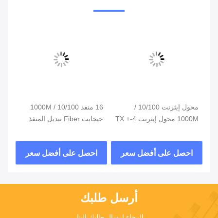
يتش
محول إيثرنت 10/100 /
16 منفذ 10/100 / 1000M
محو
1000M محول إيثرنت 4-TX +
جيجابت Fiber تبديل المنفذ
TX
SFP Optical Network
3-FX SFP
Switch
احصل على أفضل سعر
احصل على أفضل سعر
ا
أرسل طلبك
الرجاء إرسال طلبك إلينا 