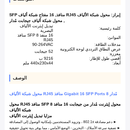
إبراز:
محول شبكة الألياف RJ45 منافذ
,
16 مفتاح شبكة ألياف SFP
,
محول شبكة ألياف جيجابت مُدار
تبديل إيثرنت الألياف
كلمة رئيسية:
البصرية
16 منفذ SFP 8 منافذ
الموانئ:
RJ45
مدخلات الطاقة:
90-264VAC
عرض النطاق الترددي لوحة الكترونية
52 جيجابت
معززة:
أقصى طول للإطار:
9216 ب
أبعاد:
440x230x44 ملم
الوصف
مُدار Gigabit 16 SFP Ports 8 منافذ RJ45 محول شبكة الألياف
محول إيثرنت مُدار من جيجابت 16 منافذ SFP 8 منافذ RJ45 محول
شبكة الألياف
مزايا تبديل إيثرنت الألياف
► دعم مصادقة 802.1x ، وتزويد المستخدمين بإمكانية الوصول إلى المصادقة
► تصفية سرعة الأسلاك - التخزين - الوضع الأمامي ، مما يوفر بنية تحويل حقيقية