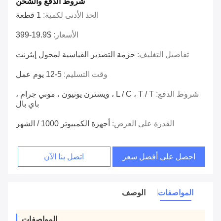
شروط الدفع والشحن
الحد الأدنى لكمية:
1 قطعة
الأسعار:
$19.9-399
تفاصيل التغليف:
حزمة التصدير القياسية لمحول إيثرنت
وقت التسليم:
5-12 يوم عمل
شروط الدفع:
L / C ، T / T ، ويسترن يونيون ، موني جرام ،
باي بال
القدرة على العرض:
أجهزة الكمبيوتر 1000 / الشهر
احصل على أفضل سعر
اتصل بنا الآن
المواصفات
الوصف
المواصفات