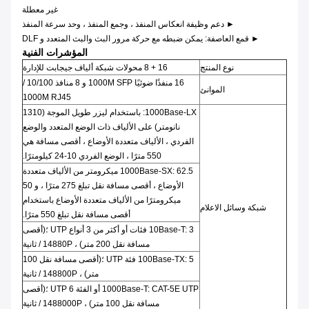
غير معطلة
► دعم وظيفة انعكاس المنفذ ، وجمع المنفذ ، وحد سرعة المنفذ
► قمع العاصفة: يمكن ضبطه مع حركة مرور البث والبث المتعدد و DLF
المؤشرات الفنية
نوع المنتج
16 + 8 محولات شبكة ألياف جيجابت للإدارة
16 منفذًا ضوئيًا 1000M SFP و 8 منافذ 10/100 /
الموانئ
1000M RJ45
1000Base-LX: باستخدام ليزر طويل الموجة (1310
نانومتر) على الألياف ذات الوضع المتعدد والوضع
الفردي ، الألياف متعددة الأوضاع ، أقصى مسافة هي
550 مترًا ، الوضع الفردي 10-24 كيلومترًا.
1000Base-SX: 62.5 ميكرومتر من الألياف متعددة
الأوضاع ، أقصى مسافة نقل تبلغ 275 مترًا ، و 50
ميكرومترًا من الألياف متعددة الأوضاع باستخدام
شبكة وسائل الاعلام
أقصى مسافة نقل تبلغ 550 مترًا.
10Base-T: 3 فئات أو أكثر من 3 أنواع UTP ؛(أقصى
مسافة نقل 200 متر) ، 14880P / ثانية
100Base-TX: 5 فئة UTP ؛(أقصى مسافة نقل 100
متر) ، 148800P / ثانية
1000Base-T: CAT-5E UTP أو الفئة 6 UTP ؛(أقصى
مسافة نقل 100 متر) ، 1488000P / ثانية