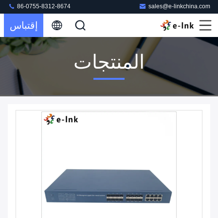
86-0755-8312-8674
sales@e-linkchina.com
إقتباس
المنتجات