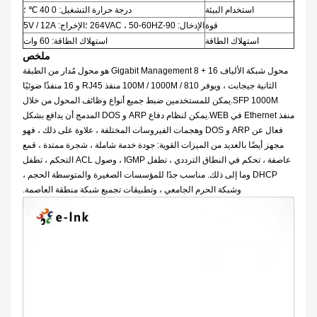
استخدام البيئة
درجة حرارة التشغيل: 0 40 ℃ ؛
قوة
الإدخال: 90-264VAC ، 50-60HZ ؛الإخراج: 5V / 12A
استهلاك الطاقة
استهلاك الطاقة: 60 وات
ملخص
محول شبكة الألياف 16 + 8 Gigabit Management هو محول مُدار من الطبقة
الثانية جيجابت ، ويوفر 810 / 100M / 1000M منفذ RJ45 و 16 منفذًا ضوئيًا
SFP 1000M.يمكن للمستخدمين ضبط جميع أنواع وظائف المحول من خلال
منفذ Ethernet في WEB.يمكن لنظام دفاع ARP و DOS المدمج أن يدافع بشكل
فعال عن ARP و DOS وهجمات الفيروسات المختلفة ، علاوة على ذلك ، فهو
مجهز أيضًا بالعديد من الميزات القوية: جودة خدمة شاملة ، شجرة ممتدة ، قمع
عاصفة ، تحكم في النطاق الترددي ، تطفل IGMP ، وصول ACL التحكم ، تطفل
DHCP وما إلى ذلك. مناسب جدًا للمؤسسات الصغيرة والمتوسطة الحجم ،
وشبكة الحرم الجامعي ، وتطبيقات تجميع شبكة منطقة العاصمة.