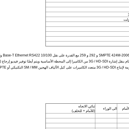
تتيح ل
ثنائي الاتجاه
لأمام
الى الوراء
(للأمام + للخلف)