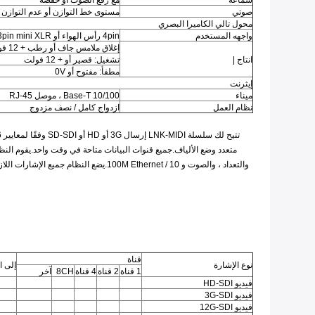
سماعة
مع رفع الصوت أو خفضه
صوتي
مستوى خط التوازن أو عدم التوازن
محول تالي الكاميرا البصري
واجهه المستخدم
4pin رأس الهواء أو 3pin mini XLR
إغلاق ملامس جاف أو رطب + 12 فولت
انتاج |
تشغيل: قصير أو + 12 فولت
مطفأ: مفتوح أو 0V
إيثرنت
ميناء
10/100 Base-T ، موصل RJ-45
نظام العمل
ازدواج كامل / نصف مزدوج
قناة
نوع الإشارة
إلى ا
1 قناة
2 قناة
4 قناة
8CH
آخر
فيديو HD-SDI
فيديو 3G-SDI
فيديو 12G-SDI