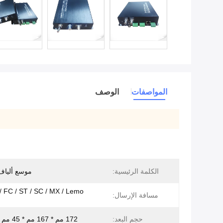
المواصفات
الوصف
الكلمة الرئيسية:
موسع ألياف -SDI
مسافة الإرسال:
حجم البعد:
172 مم * 167 مم * 45 مم (LxWxH)