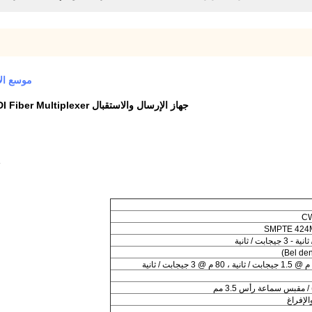
موسع الألياف 3G HD SD SDI مع 10 / 
جهاز الإرسال والاستقبال SDI 3G / HD / SD-SDI Fiber Multiplexer مع 10 / 100M Ethernet RS422 Tally
► 10 + كم على 
SMPTE 424
لإفراغ