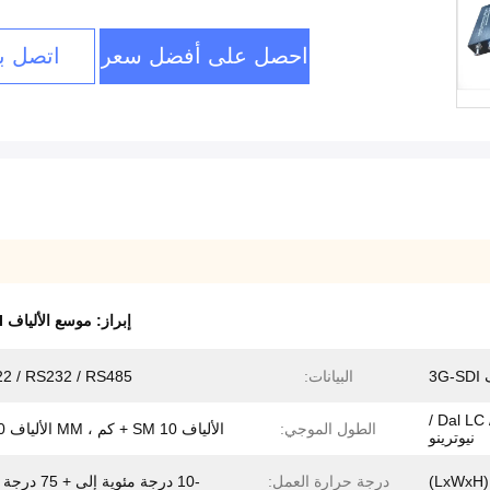
احصل على أفضل سعر
اتصل بن
إبراز:
موسع الألياف 3G SDI
3G
البيانات:
2 / RS232 / RS485
Dal LC / FC / ST / SC / MX / Lemo /
الطول الموجي:
الألياف SM 10 + كم ، MM الألياف 300 م
نيوترينو
درجة حرارة العمل:
-10 درجة مئوية إلى + 75 درجة مئوية