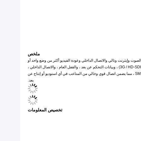
ملخص
ك سلسلة LNK-MIDI إرسال 3G أو HD أو SD-SDI وفقًا لمعايير SMPTE 424M-2006 و 292 و 259 مع القدرة على نقل 10/100 Base-T Ethernet RS422 والصوت وإيثرنت وتالي والاتصال الداخلي وعودة الفيديو أكثر من وضع واحد أو
متعدد وضع الألياف.جميع قنوات البيانات متاحة في وقت واحد.يقوم النظام بنقل إشارة 3G / HD-SDI من الكاميرا إلى المحطة الأساسية ويتم أيضًا توفير فيديو إرجاع (3G / HD-SDI) ، وبيانات التحكم عن بعد ، والقفل العام ، والاتصال الداخلي ،
والتعداد ، والصوت و 10 / 100M Ethernet.يضع النظام جميع الإشارات اللازمة لإنتاج 3G / HD-SDI متعدد الكاميرات على كبل الألياف الهجين SM / MM التكتيكي أو SMPTE ، مما يضمن اتصال قوي وخالي من المتاعب في أي استوديو أو إنتاج عن
.
بعد
تخصيص المعلومات