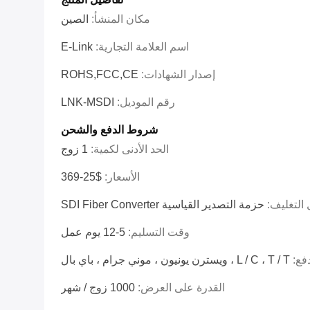
مكان المنشأ:
الصين
اسم العلامة التجارية:
E-Link
إصدار الشهادات:
ROHS,FCC,CE
رقم الموديل:
LNK-MSDI
شروط الدفع والشحن
الحد الأدنى لكمية:
1 زوج
الأسعار:
$25-369
 التغليف:
حزمة التصدير القياسية SDI Fiber Converter
وقت التسليم:
5-12 يوم عمل
فع:
L / C ، T / T ، ويسترن يونيون ، موني جرام ، باي بال
القدرة على العرض:
1000 زوج / شهر