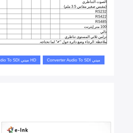
الصوت التناظري
(مقبس صغير مقاس 3.5 ملم)
RS232
RS422
RS485
100 متر إيثرنت
تالي
تزامن ثلاثي المستوى تناظري
ملاحظة: الرجاء وضع دائرة حول "✔" لما تحتاجه.
ميني Converter Audio To SDI
HD ميني Converter Audio To SDI