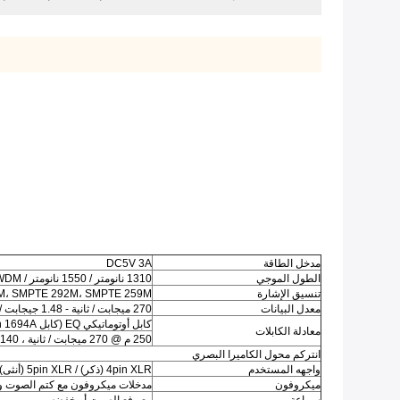
مدخل الطاقة
DC5V 3A
الطول الموجي
1310 نانومتر / 1550 نانومتر / CWDM
تنسيق الإشارة
M، SMPTE 292M، SMPTE 259M
معدل البيانات
270 ميجابت / ثانية - 1.48 جيجابت / ثانية - 3 جيجابت / ثانية
كابل أوتوماتيكي EQ (كابل Bel den 1694A)
معادلة الكابلات
250 م @ 270 ميجابت / ثانية ، 140 م @ 1.5 جيجابت / ثانية ، 80 م @ 3 جيجابت / ثانية
انتركم
محول الكاميرا البصري
واجهه المستخدم
4pin XLR (ذكر) / 5pin XLR (أنثى) / مقبس سماعة رأس 3.5 مم
ميكروفون
مدخلات ميكروفون مع كتم الصوت وا