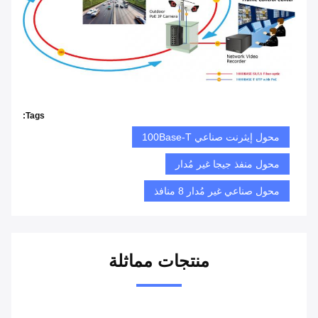
Tags:
محول إيثرنت صناعي 100Base-T
محول منفذ جيجا غير مُدار
محول صناعي غير مُدار 8 منافذ
منتجات مماثلة