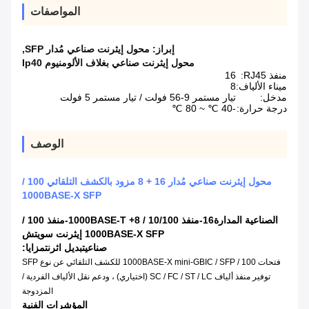
المواصفات
إبراز:
محول إيثرنت صناعي مُدار SFP
,
محول إيثرنت صناعي بغلاف الألومنيوم Ip40
منفذ RJ45:
16
ميناء الألياف:
8
مدخل:
تيار مستمر 9-56 فولت / تيار مستمر 5 فولت
درجة حرارة:
-40 ℃ ~ 80 ℃
الوصف
محول إيثرنت صناعي مُدار 16 + 8 مزود بالكشف التلقائي 100 /
1000BASE-X SFP
الصناعية المدارة
16
-منفذ 10/100 / 1000BASE-T +
8
-منفذ 100 /
1000BASE-X SFP إيثرنت سويتش
صناعي
تبديل اثرنت
مزايا:
فتحات 100 / 1000BASE-X mini-GBIC / SFP للكشف التلقائي عن نوع SFP
توفير منفذ ألياف SC / FC / ST / LC (اختياري) ، ودعم نقل الألياف الفردية /
المزدوجة
المؤشرات الفنية