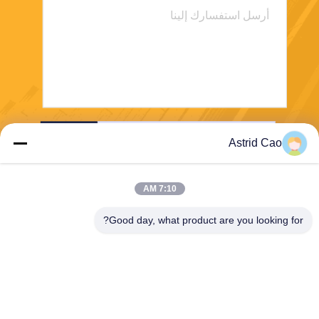
ارسل
Astrid Cao
7:10 AM
Good day, what product are you looking for?
E-Link China Technology Co.,LTD
sales@e-linkchina.com
86-0755-8312-8674