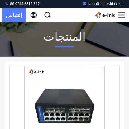
86-0755-8312-8674
sales@e-linkchina.com
إقتباس
المنتجات