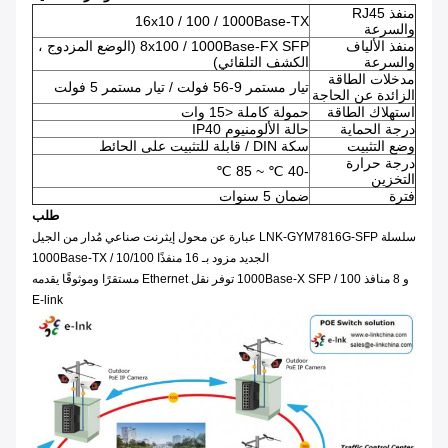
منفذ RJ45
16x10 / 100 / 1000Base-TX
والسرعة
منفذ الألياف
8x100 / 1000Base-FX SFP (الوضع المزدوج ،
والسرعة
الكشف التلقائي)
مدخلات الطاقة
تيار مستمر 9-56 فولت / تيار مستمر 5 فولت
الزائدة عن الحاجة
استهلاك الطاقة
حمولة كاملة <15 وات
درجة الحماية
حالة الألومنيوم IP40
وضع التثبيت
سكة DIN / قابلة للتثبيت على الحائط
درجة حرارة
-40 ℃ ~ 85 ℃
التخزين
فترة
ضمان 5 سنوات
طلب
سلسلة LNK-GYM7816G-SFP عبارة عن محول إيثرنت صناعي مُدار من الجيل
الجديد مزود بـ 16 منفذًا 10/100 / 1000Base-TX
و 8 منافذ 100 / 1000Base-X SFP توفر نقل Ethernet مستقرًا وموثوقًا يقدمه
E-link