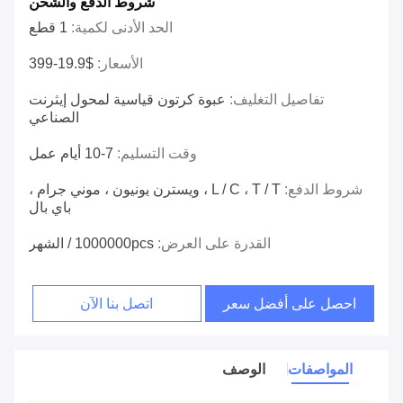
شروط الدفع والشحن
الحد الأدنى لكمية:
1 قطع
الأسعار:
$19.9-399
تفاصيل التغليف:
عبوة كرتون قياسية لمحول إيثرنت
الصناعي
وقت التسليم:
7-10 أيام عمل
شروط الدفع:
L / C ، T / T ، ويسترن يونيون ، موني جرام ،
باي بال
القدرة على العرض:
1000000pcs / الشهر
احصل على أفضل سعر
اتصل بنا الآن
المواصفات
الوصف