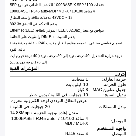
فتحات 100 / 1000BASE-X SFP للكشف التلقائي عن نوع SFP
4 منافذ 10/100 / 1000BASET RJ45 auto-MDI / MDI-X
12 ~ 48VDC مدخلات طاقة واسعة النطاق
يدعم التحكم في التدفق 802.3x
يتوافق مع معيار IEEE 802.3az الموفر للطاقة Ethernet (EEE)
يدعم التثبيت DIN-Rail والتثبيت على الحائط
تصميم قياسي صناعي ، تصميم مقاوم للغبار وقريب IP40 ، علبة معدنية متينة
عالية القوة
درجة حرارة التشغيل -40 درجة مئوية إلى 80 درجة مئوية (-40 درجة فهرنهايت
إلى 176 درجة فهرنهايت)
المؤشرات الفنية
إيثرنت
حزمة العازلة:
1 ميجابت
طول الحزمة:
10 كيلو بايت
جدول عناوين MAC:
8 كيلو
تبديل النسيج:
10 جيجابت في الثانية / بدون حظر
عرض النطاق الترددي لوحة الكترونية معززة:
تبادل الممتلكات
20 جيجابت في الثانية ؛
معدل إعادة توجيه الحزمة: 14.88Mpps
4 منافذ 10/100 / 1000BASET RJ45 auto-
الموصل:
MDI / MDI-X
واجهه المستخدم
الموصل:
4 منفذ RJ45