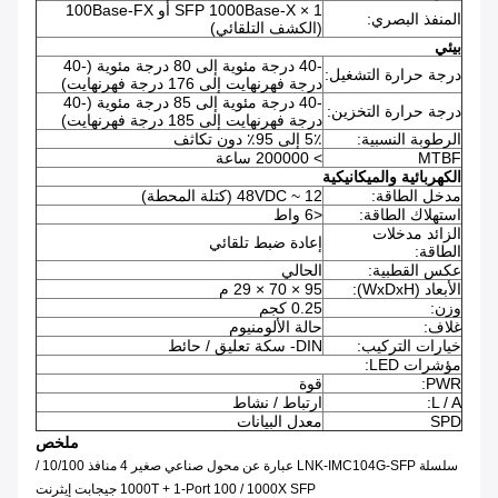
1 × SFP 1000Base-X أو 100Base-FX
المنفذ البصري:
(الكشف التلقائي)
بيئي
-40 درجة مئوية إلى 80 درجة مئوية (-40
درجة حرارة التشغيل:
درجة فهرنهايت إلى 176 درجة فهرنهايت)
-40 درجة مئوية إلى 85 درجة مئوية (-40
درجة حرارة التخزين:
درجة فهرنهايت إلى 185 درجة فهرنهايت)
الرطوبة النسبية:
5٪ إلى 95٪ دون تكاثف
MTBF
> 200000 ساعة
الكهربائية والميكانيكية
مدخل الطاقة:
12 ~ 48VDC (كتلة المحطة)
استهلاك الطاقة:
<6 واط
الزائد مدخلات
إعادة ضبط تلقائي
الطاقة:
عكس القطبية:
الحالي
الأبعاد (WxDxH):
95 × 70 × 29 م
وزن:
0.25 كجم
غلاف:
حالة الألومنيوم
خيارات التركيب:
DIN- سكة تعليق / حائط
مؤشرات LED:
PWR:
قوة
L / A:
ارتباط / نشاط
SPD
معدل البيانات
ملخص
سلسلة LNK-IMC104G-SFP عبارة عن محول صناعي صغير 4 منافذ 10/100 /
1000T + 1-Port 100 / 1000X SFP جيجابت إيثرنت