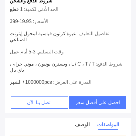
شروط الدفع والشحن
الحد الأدنى لكمية:
1 قطع
الأسعار:
$19.9-399
تفاصيل التغليف:
عبوة كرتون قياسية لمحول إيثرنت
الصناعي
وقت التسليم:
3-5 أيام عمل
شروط الدفع:
L / C ، T / T ، ويسترن يونيون ، موني جرام ،
باي بال
القدرة على العرض:
1000000pcs / الشهر
احصل على أفضل سعر
اتصل بنا الآن
المواصفات
الوصف