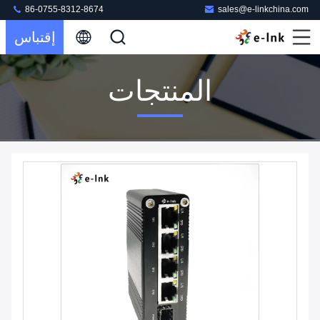
86-0755-8312-8674
sales@e-linkchina.com
إقتباس
المنتجات