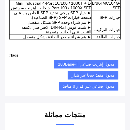
Mini Industrial 4-Port 10/100 / 1000T + 1-
LNK-IMC104G-
SFP
Port 100 / 1000X SFP جيجابت إيثرنت سويتش
► خيار SFP.يرجى تحديد SFP الخاص بك على
خيارات SFP
صفحة خيارات SFP (SFP الصناعية).
► يتم شراء وحدة SFP بشكل منفصل.
► تثبيت قوس DIN-Rail الافتراضي ؛كتيفة
خيارات التركيب
التثبيت على الحائط متضمنة.
خيارات الطاقة
► يتم شراء مصدر الطاقة بشكل منفصل
Tags:
محول إيثرنت صناعي 100Base-T
محول منفذ جيجا غير مُدار
محول صناعي غير مُدار 8 منافذ
منتجات مماثلة