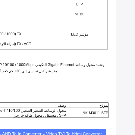
LFP
MTBF
TX (LINK100 / 1000 ، معدل كابل TP 100 / 1000M)
مؤشر LED
FX / ACT (إجراء الارتباط البصري / إجراء إعادة توجيه حزمة كبل TP)
متر عبر كبل نحاسي إلى 120 كم كحد أقصى عبر كابلات الألياف الضوئية.وهو يدعم الإرسال في وضع الألياف المزدوجة متعدد الأوضاع ، والألياف المزدوجة ذات الوضع الفردي والألياف الفردية ذات الوضع الفردي.
نموذج
وصف
LNK-M3011-SFP
SFP ، مستقل ، محول طاقة خارجي
Video TVI To Hdmi Converter و AHD To Ip Converter و 1Ch Video Fiber Converter