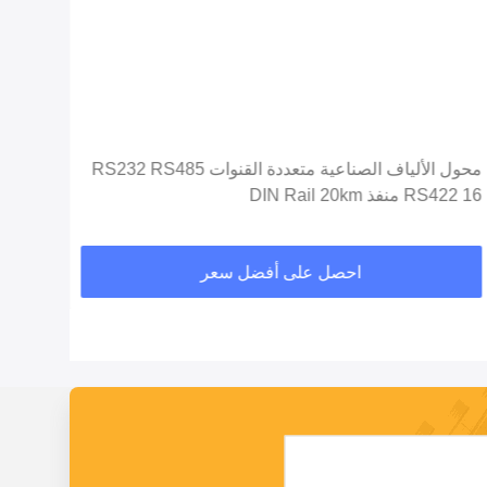
محول الألياف الصناعية متعددة القنوات RS232 RS485
RS422 16 منفذ DIN Rail 20km
المودم محول l
احصل على أفضل سعر