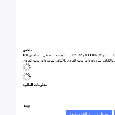
ملخص
يعتمد محول وسائط Gigabit Ethernet التكيفي LNK-M3011-SFP 10/100 / 1000Mbps تقنية التحويل لتحقيق تحويل الوسائط.يتوافق مع معايير IEEE802.3 و IEEE802.3u و IEEE802.3z و IEEE802.3ab.يمتد مسافة نقل الشبكة من 100
معلومات الطلبية
Tags:
محول وسائط ألياف دقيقة