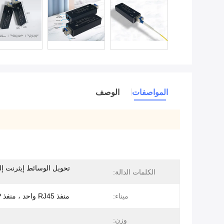
المواصفات
الوصف
تحويل الوسائط إيثرنت إل
الكلمات الدالة:
ميناء:
منفذ RJ45 واحد ، منفذ SFP واحد
وزن: