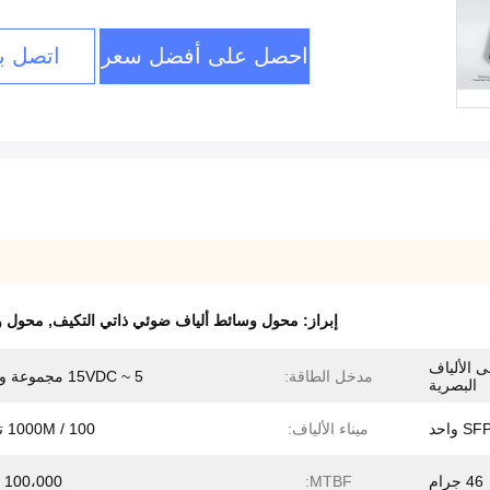
احصل على أفضل سعر
اتصل بن
إبراز:
محول وسائط ألياف ضوئي ذاتي التكيف
,
محول و
ى الألياف
مدخل الطاقة:
5 ~ 15VDC مجموعة واسعة
البصرية
ميناء الألياف:
100 / 1000M تكيفية
46 جرام
MTBF:
100،000 ساعة