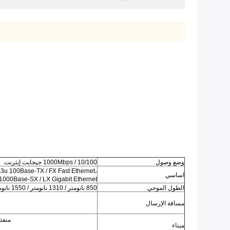
وضع وصول
10/100 / 1000Mbps جيجابت إيثرنت
3u 100Base-TX / FX Fast Ethernet،
اساسي
000Base-SX / LX Gigabit Ethernet
الطول الموجي
850 نانومتر / 1310 نانومتر / 1550 نانومتر (بناءً على وحدة SFP المستخدمة)
مسافة الإرسال
منفذ RJ45 واحد: للتوصيل مع أزواج مجدولة  cat5 / 6
ميناء