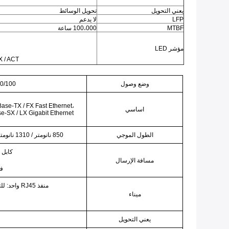
يعني التحويل
تحويل الوسائط
LFP
لا يدعم
MTBF
100،000 ساعة
مؤشر LED
FX / ACT (إجراء الارتباط البصري / إجراء إعادة توجيه
وضع وصول
10/100 / 1000Mbps جيجابت 
se-TX / FX Fast Ethernet،
اساسي
SX / LX Gigabit Ethernet
الطول الموجي
850 نانومتر / 1310 نانومتر / 1550 نانومتر (بناءً على وحدة SFP المستخدمة)
كابل ا
مسافة الإرسال
فئة 5 أز
منفذ RJ45 واحد: للتوصيل مع أزواج مجدولة STP / UTP cat5 / 6
ميناء
يعني التحويل