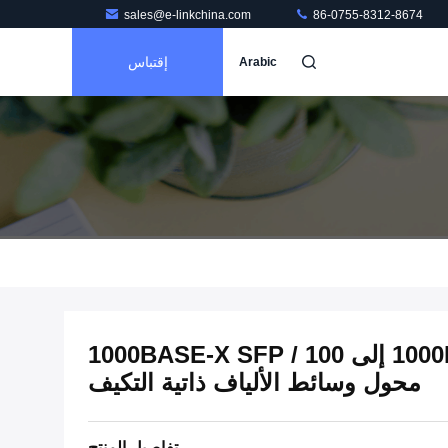
sales@e-linkchina.com
86-0755-8312-8674
إقتباس
Arabic
مايكرو 10/100 / 1000BASE-T إلى 100 / 1000BASE-X SFP
محول وسائط الألياف ذاتية التكيف
تفاصيل المنتج