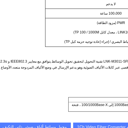
لا يدعم
100،000 ساعة
PWR (مزود الطاقة)
محول الوسائط الصغير الصغير: 10/100 / 1000Base-T إلى 100/1000Base-X ، فتحة
محول وسائط ألياف ضوئي ذاتي التكيف