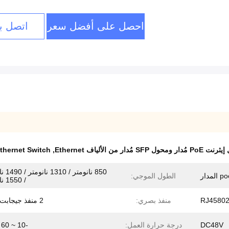
احصل على أفضل سعر
اتصل بن
hernet Switch
,
850 نانومتر
الطول الموجي:
/ 1550 نانومتر
منفذ بصري:
2 منفذ جيجابت SFP
DC48V
درجة حرارة العمل:
-10 ~ 60 درجة