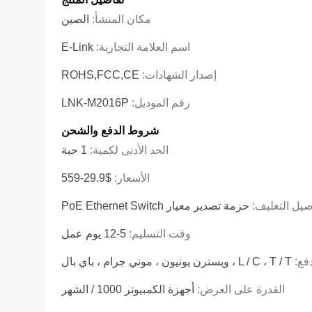
مكان المنشأ:
الصين
اسم العلامة التجارية:
E-Link
إصدار الشهادات:
ROHS,FCC,CE
رقم الموديل:
LNK-M2016P
شروط الدفع والشحن
الحد الأدنى لكمية:
1 حبة
الأسعار:
$29.9-559
صيل التغليف:
حزمة تصدير معيار PoE Ethernet Switch
وقت التسليم:
5-12 يوم عمل
فع:
L / C ، T / T ، ويسترن يونيون ، موني جرام ، باي بال
القدرة على العرض:
أجهزة الكمبيوتر 1000 / الشهر