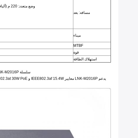
وضع متعدد: 220 م (ألياف 62.5 / 125 ميكرومتر) / 550 م (ألياف 50/125 ميكرومتر)
مسافه: بعد
ميناء
MTBF
قوة
استهلاك الطاقة
سلسلة LNK-M2016P عبارة عن 18 منفذًا مُدارًا 100M / 1000M PoE Ethernet ، مع 16 منفذًا 10 / 100M RJ45 PoE ومنفذين للوصلة الصاعدة 1000M SFP.النوع المُدار يدعم إدارة الويب.