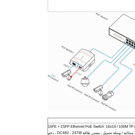
16FE + 2SFP Ethernet PoE Switch: 16x10 / 100M TP 
15.4W / 30W) + 2 1000M SFP Fiber متتالية / وصلة تحميل ، مصدر طاقة DC48V ، 247W ، دعم