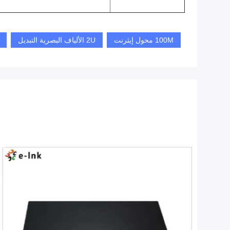
100M محول إيثرنت
2U الألياف البصرية التبديل