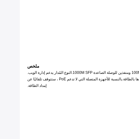
ملخص
يدعم LNK-M2016P معايير IEEE802.3af 15.4W و IEEE802.3at 30W PoE.يمكنه اكتشاف أجهزة استقبال الطاقة التي تدعم IEEE802.3af / بشكل قياسي وتزويدها بالطاقة.بالنسبة للأجهزة المتصلة التي لا تدعم PoE ، ستتوقف تلقائيًا عن
إمداد الطاقة.