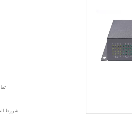
تفا
شروط الد