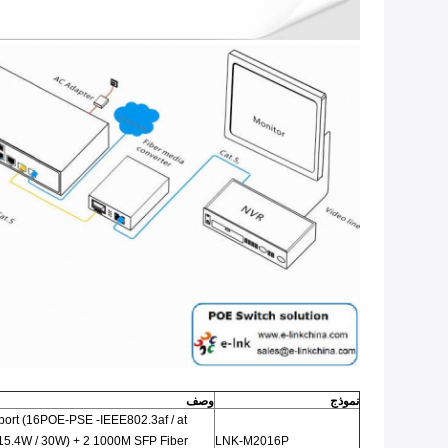
نموذج
وصف
port (16POE-PSE -IEEE802.3af / at
LNK-M2016P