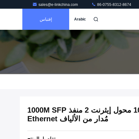
sales@e-linkchina.com
86-0755-8312-8674
إقتباس
Arabic
16 منفذ 10 / 100M TP PoE محول إيثرنت 2 منفذ 1000M SFP
مُدار من الألياف Ethernet
تفاصيل المنتج