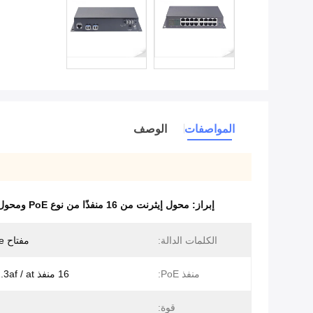
المواصفات
الوصف
إبراز:
محول إيثرنت من 16 منفذًا من نوع PoE ومحول إيثرنت PoE مُدار ومحول SFP مُدار من الألياف Ethernet
الكلمات الدالة:
مفتاح poe المدار
منفذ PoE:
16 منفذ RJ45802.3af / at
قوة: