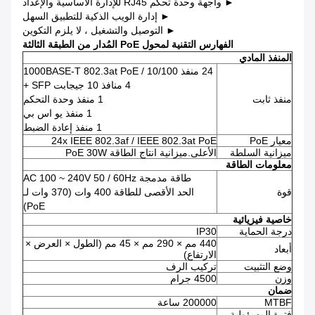
► واجهة وحدة تحكم RJ45 للإدارة الأساسية والإعداد
► إدارة الويب الذكية للتطبيق السهل
► التوصيل والتشغيل ، لا يلزم التكوين
الفهارس التقنية لمحول PoE المُدار من الطبقة الثالثة
المنفذ المادي
24 منفذ 10/100 / 1000BASE-T 802.3at PoE
4 منافذ 10 جيجابت SFP +
منفذ ثابت
1 منفذ وحدة التحكم
1 منفذ يو اس بي
1 منفذ إعادة الضبط
معيار PoE
24x IEEE 802.3af / IEEE 802.3at PoE
ميزانية السلطة
الأعلى.ميزانية انتاج الطاقة PoE 30W
معلومات الطاقة
طاقة مدمجة AC 100 ~ 240V 50 / 60Hz
قوة
الحد الأقصى للطاقة 400 وات (370 وات لـ
PoE)
خاصية فيزيائية
درجة الحماية
IP30
440 مم × 290 مم × 45 مم (الطول × العرض ×
أبعاد
الارتفاع)
وضع التثبيت
تركيب الرف
وزن
4500 جرام
ضمان
MTBF
200000 ساعة
فترة المسؤولية