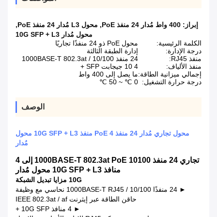
إبراز:
400 واط مُدار 24 منفذ PoE
,
محول L3 مُدار 24 منفذ PoE
,
محول مُدار 10G SFP + L3
الكلمة الرئيسية:
محول PoE ذو 24 منفذًا تجاريًا
درجة الإدارة:
إدارة الطبقة الثالثة
منفذ RJ45:
24 منفذ 10/100 / 1000BASE-T 802.3at
منفذ الألياف:
4 10 جيجابت SFP +
إجمالي ميزانية الطاقة:
ما يصل إلى 400 واط
درجة حرارة التشغيل:
0 ℃ ~ 50 ℃
الوصف
محول تجاري مُدار 24 منفذ PoE 4 منفذ 10G SFP + L3 محول
مُدار
تجاري 24 منفذ 10100 1000BASE-T 802.3at PoE إلى 4
منافذ 10G SFP + L3 محول مُدار
10G مزايا تبديل الشبكة
► 24 منفذًا 10/100 / 1000BASE-T RJ45 نحاسي مع وظيفة
حاقن الطاقة عبر إيثرنت IEEE 802.3at / af
► 4 منافذ 10G SFP +