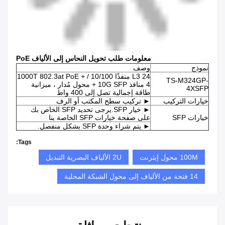
معلومات طلب تحويل النحاس إلى الألياف PoE
نموذج
وصف
L3 24 منفذًا 10/100 / 1000T 802.3at PoE +
TS-M324GP-
4 منافذ 10G SFP + محول مُدار ، ميزانية
4XSFP
طاقة إجمالية تصل إلى 400 واط
خيارات التركيب
► تركيب سطح المكتب أو الرف
► خيار SFP.يرجى تحديد SFP الخاص بك
خيارات SFP
على صفحة خيارات SFP الخاصة بنا
► يتم شراء وحدة SFP بشكل منفصل.
Tags:
100M محول إيثرنت
2U الألياف البصرية التبديل
14 فتحة من الألياف إلى محول الشبكة المحلية