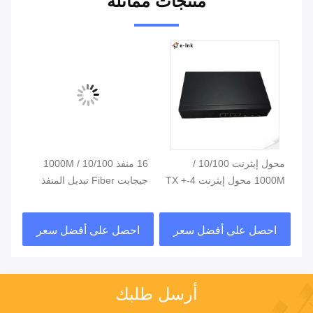
منتجات مماثلة
يتش
محول إيثرنت 10/100 /
16 منفذ 10/100 / 1000M
محو
1000M محول إيثرنت 4-TX +
جيجابت Fiber تبديل المنفذ
TX
SFP Optical Network
3-FX SFP
Switch
احصل على أفضل سعر
احصل على أفضل سعر
ا
أرسل طلبك