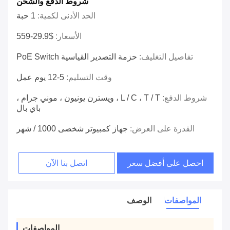
شروط الدفع والشحن
الحد الأدنى لكمية:
1 حبة
الأسعار:
$29.9-559
تفاصيل التغليف:
حزمة التصدير القياسية PoE Switch
وقت التسليم:
5-12 يوم عمل
شروط الدفع:
L / C ، T / T ، ويسترن يونيون ، موني جرام ،
باي بال
القدرة على العرض:
جهاز كمبيوتر شخصى 1000 / شهر
احصل على أفضل سعر
اتصل بنا الآن
المواصفات
الوصف
المواصفات