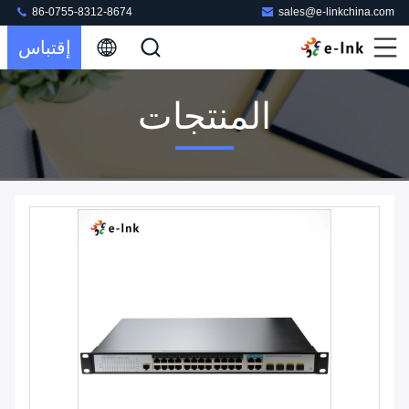
86-0755-8312-8674
sales@e-linkchina.com
إقتباس
المنتجات