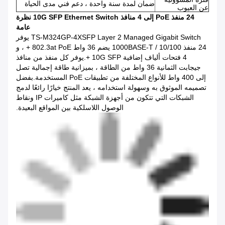
ضمان لمدة سنة واحدة ، دعم فني مدى الحياة
عن العيوب
24 منفذ PoE إلى 4 منافذ 10G SFP Ethernet Switch نظرة
عامة
TS-M324GP-4XSFP Layer 2 Managed Gigabit Switch يوفر
24 منفذ 10/100 / 1000BASE-T يضم 36 واط 802.3at PoE + ، و
4 فتحات ألياف إضافية 10G SFP +.يوفر كل منفذ من منافذ
جيجابت الثمانية 36 واط من الطاقة ، بميزانية طاقة إجمالية تصل
إلى 400 واط للأنواع المختلفة من تطبيقات PoE المستخدمة.بفضل
تصميمه الموثوق به وسهولة استخدامه ، يعد المنتج خيارًا رائعًا لدمج
الشبكات التي تتكون من أجهزة الشبكة مثل كاميرات IP ونقاط
الوصول اللاسلكية بين المواقع البعيدة.