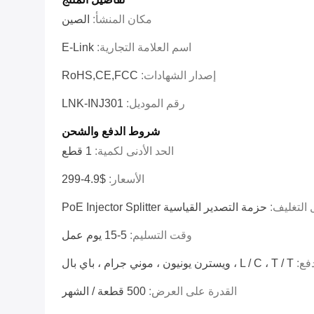
مكان المنشأ:
الصين
اسم العلامة التجارية:
E-Link
إصدار الشهادات:
RoHS,CE,FCC
رقم الموديل:
LNK-INJ301
شروط الدفع والشحن
الحد الأدنى لكمية:
1 قطع
الأسعار:
$4.9-299
 التغليف:
حزمة التصدير القياسية PoE Injector Splitter
وقت التسليم:
5-15 يوم عمل
فع:
L / C ، T / T ، ويسترن يونيون ، موني جرام ، باي بال
القدرة على العرض:
500 قطعة / الشهر