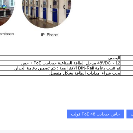
الوصف
12 ~ 48VDC مدخل الطاقة الصناعية جيجابيت PoE + حقن
تم تثبيت دعامة DIN-Rail الافتراضية ؛ يتم تضمين دعامة الجدار.
يجب شراء إمدادات الطاقة بشكل منفصل
حاقن جيجابت PoE 48 فولت