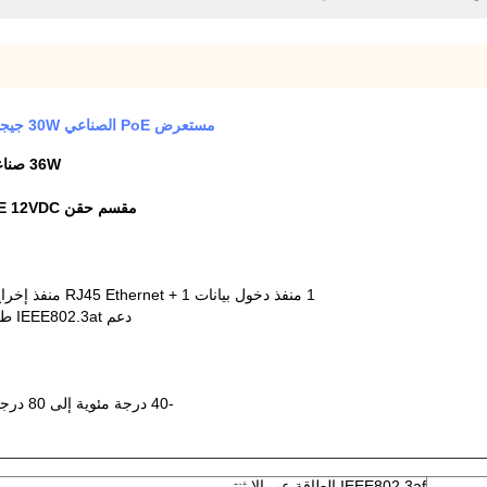
مستعرض PoE الصناعي 30W جيجابيت 1.25G محول 12VDC 48VDC مدخل الطاقة 36W ماكس
36W صناعية جيجابيت PoE + محول حقن 12VDC 48VDC مدخل الطاقة
مقسم حقن PoE 12VDC التيار الخارجي الجهد 2-الموانئ البيانات الخروج PoE مقسم
1 منفذ دخول بيانات RJ45 Ethernet + 1 منفذ إخراج بيانات RJ45 Power Over Ethernet (بيانات + طاقة)
دعم IEEE802.3at طاقة عبر شبكة Ethernet (PoE +) معدات مصدر الطاقة
-40 درجة مئوية إلى 80 درجة مئوية (-40 درجة فهرنهايت إلى 176 درجة فهرنهايت)
IEEE802.3af الطاقة عبر الايثنتر