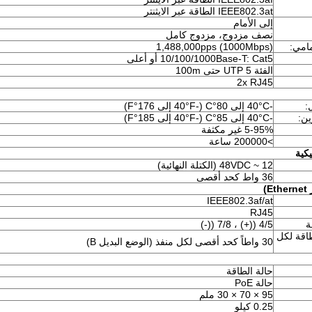
IEEE802.3at الطاقة عبر الايثنتر
إلى الأمام
نصف مزدوج، مزدوج كامل
امي:
1,488,000pps (1000Mbps)
10/100/1000Base-T: Cat5 أو أعلى
الفئة 5 UTP حتى 100m
2x RJ45
:
-40°C إلى 80°C (-40°F إلى 176°F)
ين:
-40°C إلى 85°C (-40°F إلى 185°F)
5-95% غير مكثفة
>200000 ساعة
يكية
12 ~ 48VDC (الكتلة النهائية)
36 واط كحد أقصى
IEEE802.3af/at
RJ45
ة
4/5 ((+) ، 7/8 ((-)
اقة لكل
30 واطاً كحد أقصى لكل منفذ (الوضع البديل B)
حالة الطاقة
حالة PoE
95 × 70 × 30 ملم
0.25 كيلو