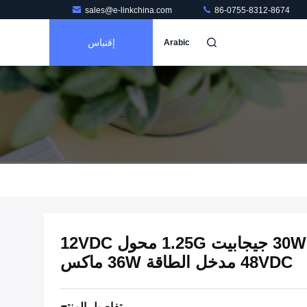
sales@e-linkchina.com
86-0755-8312-8674
إقتباس
Arabic
مستعرض PoE الصناعي 30W جيجابيت 1.25G محول 12VDC
48VDC مدخل الطاقة 36W ماكس
تفاصيل المنتج