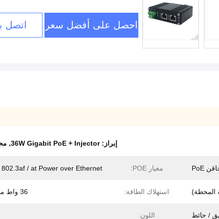
احصل على أفضل سعر
اتصل بن
إبراز:
36W Gigabit PoE + Injector
,
محول  PoE
قن PoE
معيار POE:
 802.3af / at Power over Ethernet
استهلاك الطاقة:
36 واط ماكس.
اللون: