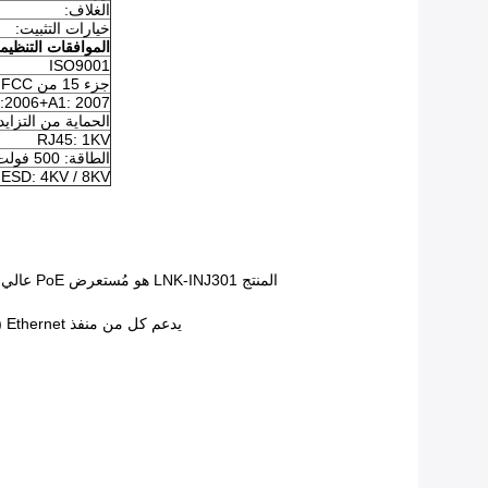
الغلاف:
خيارات التثبيت:
الموافقات التنظيم
ISO9001
جزء 15 من FCC، الفئة A
55022:2006+A1: 2007
الحماية من التزايد
RJ45: 1KV
الطاقة: 500 فولت
ESD: 4KV / 8KV
المنتج LNK-INJ301 هو مُستعرض PoE عالي الطاقة Gigabit قوي يسمح لك بتوصيل IEEE 802.جهاز PoE 3 af/at مثل الكاميرا ونقطة الوصول مع مفتاح LAN غير PoE على مسافة 100m.
يدعم كل من منفذ Ethernet (للتبديل) وميناء PoE Out (إلى جهاز PoE) 10/100/1000Base-T ومتوافق مع IEEE 802.3ab. منفذ PoE Out متوافق أيضًا مع IEEE 802.3 at.