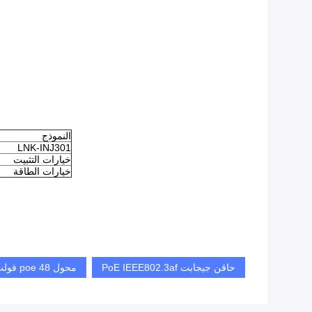
النموذج
LNK-INJ301
خيارات التثبيت
خيارات الطاقة
حاقن جيجابت PoE IEEE802.3af
محول poe 48 فولت