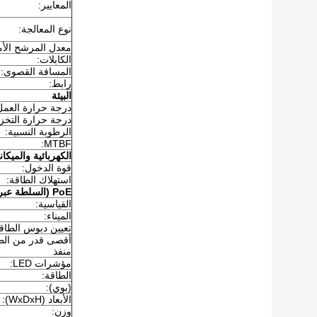
المعايير:
نوع المعالجة:
معدل المرشح الأم
الكابلات:
المسافة القصوى:
رابط:
البيئة
درجة حرارة العمل
درجة حرارة التخز
الرطوبة النسبية:
MTBF:
الكهربائية والميكان
قوة الدخول:
استهلاك الطاقة:
PoE (السلطة عبر Ethernet)
القياسية:
الميناء:
تعيين دبوس الطاق
أقصى قدر من الط
منفذ
مؤشرات LED:
الطاقة:
(بوي):
الأبعاد (WxDxH):
وزن: