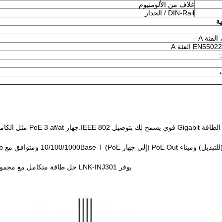
غلاف من الألومنيوم
DIN-Rail / الجدار
ية
EN الفئة A
:
يوفر LNK-INJ301 حل طاقة متكامل مع مجموعة واسعة من الجهد من 12 ~ 48VDC لتطبيقات التوافر العالي.