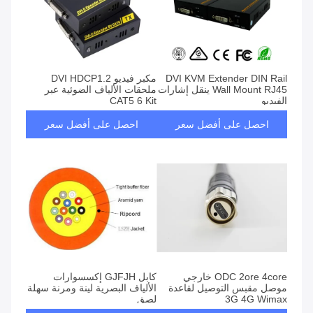
DVI KVM Extender DIN Rail
مكبر فيديو DVI HDCP1.2
Wall Mount RJ45 ينقل إشارات
ملحقات الألياف الضوئية عبر
الفيديو
CAT5 6 Kit
احصل على أفضل سعر
احصل على أفضل سعر
ODC 2ore 4core خارجي
كابل GJFJH إكسسوارات
موصل مقبس التوصيل لقاعدة
الألياف البصرية لينة ومرنة سهلة
3G 4G Wimax
لصق