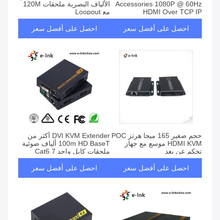
Accessories 1080P @ 60Hz
الألياف البصرية ملحقات 120M
HDMI Over TCP IP
مع Loopout
احصل على أفضل سعر
احصل على أفضل سعر
حجم صغير 165 ميجا هرتز POC
DVI KVM Extender أكثر من
HDMI KVM موسع مع جهاز
100m HD BaseT ألياف ضوئية
تحكم عن بعد
ملحقات كابل واحد Cat6 7
احصل على أفضل سعر
احصل على أفضل سعر