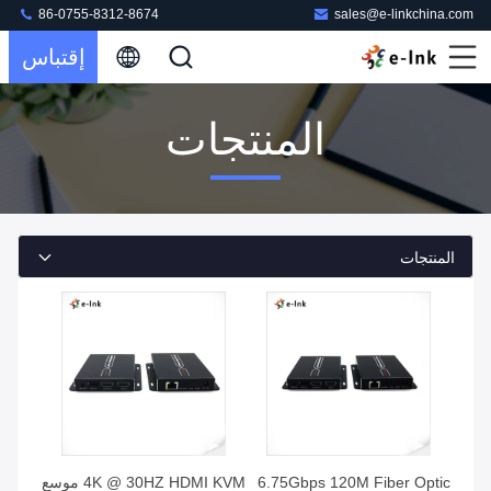
86-0755-8312-8674
sales@e-linkchina.com
إقتباس
المنتجات
المنتجات
6.75Gbps 120M Fiber Optic
4K @ 30HZ HDMI KVM موسع