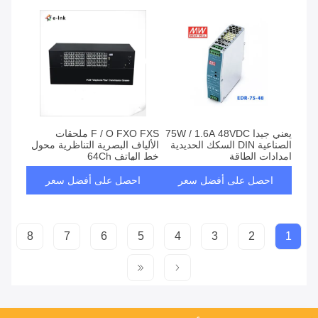
يعني جيدا 75W / 1.6A 48VDC
F / O FXO FXS ملحقات
الصناعية DIN السكك الحديدية
الألياف البصرية التناظرية محول
امدادات الطاقة
خط الهاتف 64Ch
احصل على أفضل سعر
احصل على أفضل سعر
8
7
6
5
4
3
2
1