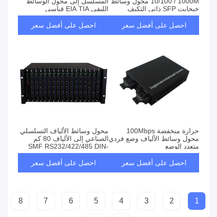
10/100 / 1000M محول وسائط
المسلسل إلى محول الوسائط
جيجابت SFP ذاتي التكيف
الليفي EIA TIA قياسي
احصل على أفضل سعر
احصل على أفضل سعر
حرارة منخفضة 100Mbps
محول وسائط الألياف التسلسلي
محول وسائط الألياف وضع فردي
الصناعي إلى الألياف 80 كم
متعدد الوضع
SMF RS232/422/485 DIN-
Rail
احصل على أفضل سعر
احصل على أفضل سعر
8
7
6
5
4
3
2
1